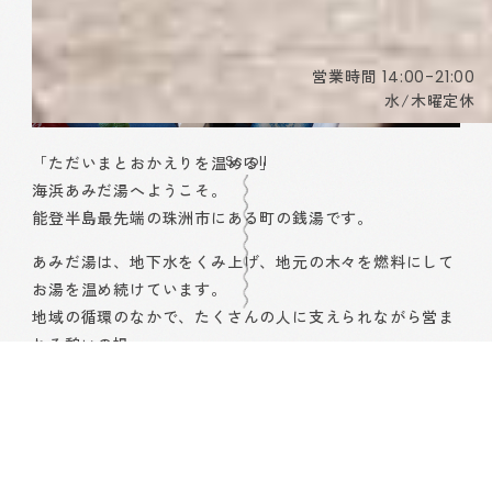
営業時間
14:00-21:00
水/木曜定休
Scroll
「ただいまとおかえりを温める」
海浜あみだ湯へようこそ。
能登半島最先端の珠洲市にある町の銭湯です。
あみだ湯は、地下水をくみ上げ、地元の木々を燃料にして
お湯を温め続けています。
地域の循環のなかで、たくさんの人に支えられながら営ま
れる憩いの場。
お湯の温度も時には気まぐれですが、湯上りの時間もゆっ
たりとお過ごしください。
海浜あみだ湯について見る